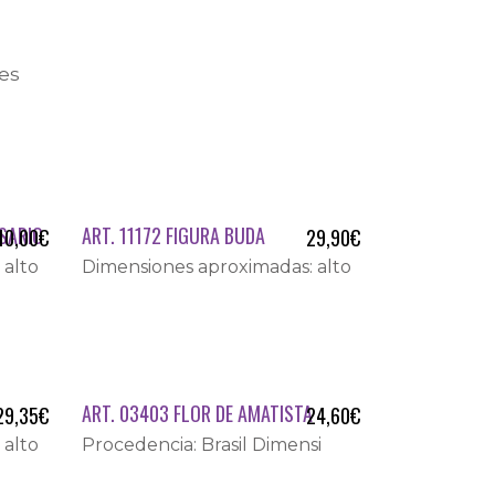
es
NSARIO
ART. 11172 FIGURA BUDA
10,00
€
29,90
€
 alto
Dimensiones aproximadas: alto
ART. 03403 FLOR DE AMATISTA
29,35
€
24,60
€
 alto
Procedencia: Brasil Dimensi