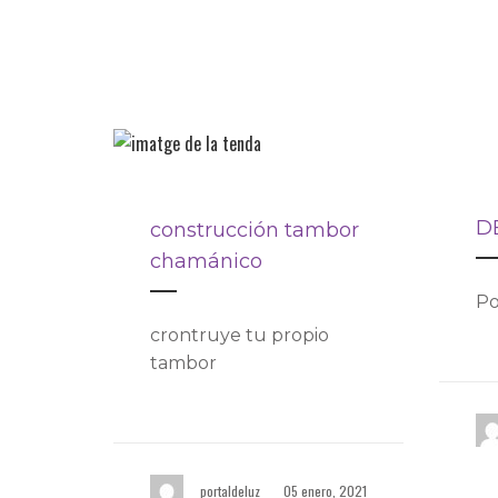
D
construcción tambor
chamánico
Po
crontruye tu propio
tambor
portaldeluz
05 enero, 2021