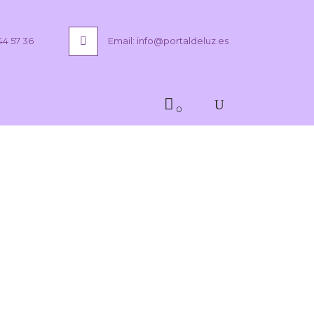
44 57 36
Email: info@portaldeluz.es
0